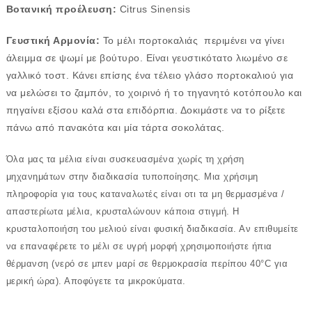
Βοτανική προέλευση:
Citrus Sinensis
Γευστική Αρμονία:
Το μέλι πορτοκαλιάς περιμένει να γίνει
άλειμμα σε ψωμί με βούτυρο. Είναι γευστικότατο λιωμένο σε
γαλλικό τοστ. Κάνει επίσης ένα τέλειο γλάσο πορτοκαλιού για
να μελώσει το ζαμπόν, το χοιρινό ή το τηγανητό κοτόπουλο και
πηγαίνει εξίσου καλά στα επιδόρπια. Δοκιμάστε να το ρίξετε
πάνω από πανακότα και μία τάρτα σοκολάτας.
Όλα μας τα μέλια είναι συσκευασμένα χωρίς τη χρήση
μηχανημάτων στην διαδικασία τυποποίησης. Μια χρήσιμη
πληροφορία για τους καταναλωτές είναι οτι τα μη θερμασμένα /
απαστερίωτα μέλια, κρυσταλώνουν κάποια στιγμή. Η
κρυσταλοποιήση του μελιού είναι φυσική διαδικασία. Αν επιθυμείτε
να επαναφέρετε το μέλι σε υγρή μορφή χρησιμοποιήστε ήπια
θέρμανση (νερό σε μπεν μαρί σε θερμοκρασία περίπου 40°C για
μερική ώρα). Αποφύγετε τα μικροκύματα.