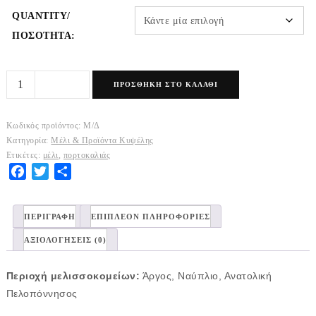
QUANTITY/
ΠΟΣΌΤΗΤΑ:
Μελι
ΠΡΟΣΘΉΚΗ ΣΤΟ ΚΑΛΆΘΙ
Πορτοκαλιας
ποσότητα
Κωδικός προϊόντος:
Μ/Δ
Κατηγορία:
Μέλι & Προϊόντα Κυψέλης
Ετικέτες:
μέλι
,
πορτοκαλιάς
Facebook
Twitter
Share
ΠΕΡΙΓΡΑΦΉ
ΕΠΙΠΛΈΟΝ ΠΛΗΡΟΦΟΡΊΕΣ
ΑΞΙΟΛΟΓΉΣΕΙΣ (0)
Περιοχή μελισσοκομείων:
Άργος, Ναύπλιο, Ανατολική
Πελοπόννησος