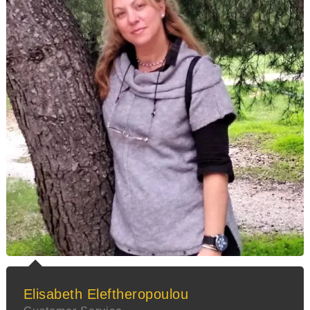
Elisabeth Eleftheropoulou