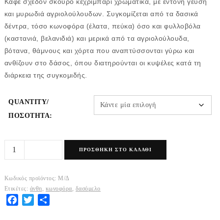
Καφέ σχεδόν σκούρο κεχριμπάρι χρωματικά, με έντονη γεύση
και μυρωδιά αγριολούλουδων. Συγκομίζεται από τα δασικά
δέντρα, τόσο κωνοφόρα (έλατα, πεύκα) όσο και φυλλοβόλα
(καστανιά, βελανιδιά) και μερικά από τα αγριολούλουδα,
βότανα, θάμνους και χόρτα που αναπτύσσονται γύρω και
ανθίζουν στο δάσος, όπου διατηρούνται οι κυψέλες κατά τη
διάρκεια της συγκομιδής.
QUANTITY/
ΠΟΣΌΤΗΤΑ:
Μελι
ΠΡΟΣΘΉΚΗ ΣΤΟ ΚΑΛΆΘΙ
Ανθεων
και
Κωδικός προϊόντος:
Μ/Δ
κωνοφορων
Ετικέτες:
άνθη
,
κωνοφόρα
,
δασόμελο
/
Facebook
Twitter
Share
Δασους
ποσότητα