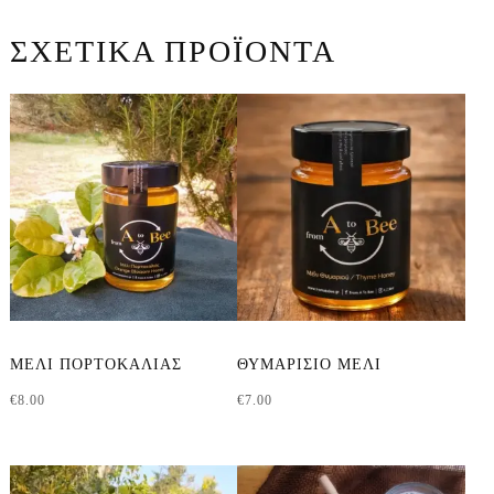
ΣΧΕΤΙΚΆ ΠΡΟΪΌΝΤΑ
Αυτό
Αυτό
ΜΕΛΙ ΠΟΡΤΟΚΑΛΙΑΣ
ΘΥΜΑΡΙΣΙΟ ΜΕΛΙ
το
το
€
8.00
€
7.00
προϊόν
προϊόν
έχει
έχει
πολλαπλές
πολλαπλές
παραλλαγές.
παραλλαγές.