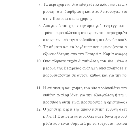
Τα περιεχόμενα στο site(ενδεικτικώς: κείμενα, 
μορφή, στη διάρθρωση και στις λειτουργίες το
στην Εταιρεία άδεια χρήσης.
Απαγορεύεται χωρίς την προηγούμενη έγγραφη ά
τρόπο εκμετάλλευση στοιχείων του περιεχομέν
στοιχείων υπό την προϋπόθεση ότι δεν θα απαλ
Τα σήματα και τα λογότυπα που εμφανίζονται σ
εξουσιοδότηση από την Εταιρεία. Καμία αναφο
Οποιαδήποτε τυχόν διασύνδεση του site μέσω ε
μέρους της Εταιρείας ανάληψη οποιασδήποτε ευ
παρουσιάζονται σε αυτόν, καθώς και για την π
Η επίσκεψη και χρήση του site προϋποθέτει τη
ευθύνη αναλαμβάνει για την εξασφάλιση ή την 
πρόσβαση αυτή είναι προσωρινώς ή οριστικώς α
Ο χρήστης φέρει την αποκλειστική ευθύνη σχετ
κ.λπ. Η Εταιρεία καταβάλλει κάθε δυνατή προσ
μέσα που είναι συμβατά με τα τρέχοντα πρότυπα