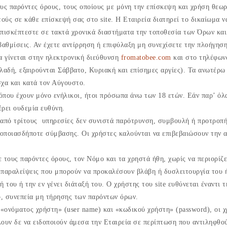
ους παρόντες όρους, τους οποίους με μόνη την επίσκεψη και χρήση θεωρ
τούς σε κάθε επίσκεψή σας στο site. Η Εταιρεία διατηρεί το δικαίωμα 
 επισκέπτεστε σε τακτά χρονικά διαστήματα την τοποθεσία των Όρων κα
βαθμίσεις. Αν έχετε αντίρρηση ή επιφύλαξη μη συνεχίσετε την πλοήγηση
α γίνεται στην ηλεκτρονική διεύθυνση
fromatobee.com
και στο τηλέφωνο
λαδή, εξαιρούνται Σάββατο, Κυριακή και επίσημες αργίες). Τα ανωτέρω 
χα και κατά τον Αύγουστο.
όπου έχουν μόνο ενήλικοι, ήτοι πρόσωπα άνω των 18 ετών. Εάν παρ’ όλ
έρει ουδεμία ευθύνη.
 από τρίτους υπηρεσίες δεν συνιστά παρότρυνση, συμβουλή ή προτροπή 
οποιασδήποτε σύμβασης. Οι χρήστες καλούνται να επιβεβαιώσουν την ακ
 τους παρόντες όρους, τον Νόμο και τα χρηστά ήθη, χωρίς να περιορίζε
ή παραλείψεις που μπορούν να προκαλέσουν βλάβη ή δυσλειτουργία του
ή του ή την εν γένει διάταξή του. Ο χρήστης του site ευθύνεται έναντι 
ο, συνεπεία μη τήρησης των παρόντων όρων.
 «ονόματος χρήστη» (user name) και «κωδικού χρήστη» (password), οι χ
ουν δε να ειδοποιούν άμεσα την Εταιρεία σε περίπτωση που αντιληφθού