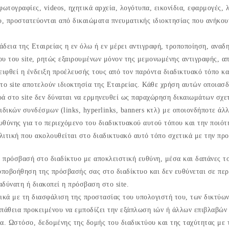
φωτογραφίες, videos, ηχητικά αρχεία, λογότυπα, εικονίδια, εφαρμογές, λ
υ, προστατεύονται από δικαιώματα πνευματικής ιδιοκτησίας που ανήκου
δεια της Εταιρείας η εν όλω ή εν μέρει αντιγραφή, τροποποίηση, ανα
ου του site, ρητώς εξαιρουμένων μόνον της μεμονωμένης αντιγραφής, 
ειφθεί η ένδειξη προέλευσής τους από τον παρόντα διαδικτυακό τόπο κα
το site αποτελούν ιδιοκτησία της Εταιρείας. Κάθε χρήση αυτών οποιασδ
ρά στο site δεν δύναται να ερμηνευθεί ως παραχώρηση δικαιωμάτων σχε
ιδικών συνδέσμων (links, hyperlinks, banners κτλ) με οποιονδήποτε άλ
θύνης για το περιεχόμενο του διαδικτυακού αυτού τόπου και την ποιό
ολιτική που ακολουθείται στο διαδικτυακό αυτό τόπο σχετικά με την π
ν πρόσβασή στο διαδίκτυο με αποκλειστική ευθύνη, μέσα και δαπάνες 
υποβοήθηση της πρόσβασής σας στο διαδίκτυο και δεν ευθύνεται σε περ
δύνατη ή διακοπεί η πρόσβαση στο site.
ικά με τη διασφάλιση της προστασίας του υπολογιστή του, των δικτύων
πάθεια προκειμένου να εμποδίζει την εξάπλωση ιών ή άλλων επιβλαβών
. Ωστόσο, δεδομένης της δομής του διαδικτύου και της ταχύτητας με τη