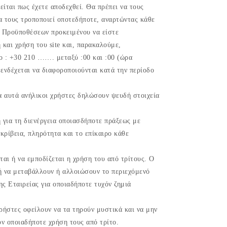
είται πως έχετε αποδεχθεί. Θα πρέπει να τους
να τους τροποποιεί οποτεδήποτε, αναρτώντας κάθε
ι Προϋποθέσεων προκειμένου να είστε
 και χρήση του site και, παρακαλούμε,
 : +30 210 ……. μεταξύ :00 και :00 (ώρα
ενδέχεται να διαφοροποιούνται κατά την περίοδο
α αυτά ανήλικοι χρήστες δηλώσουν ψευδή στοιχεία
για τη διενέργεια οποιασδήποτε πράξεως με
ρίβεια, πληρότητα και το επίκαιρο κάθε
ται ή να εμποδίζεται η χρήση του από τρίτους. Ο
 ή να μεταβάλλουν ή αλλοιώσουν το περιεχόμενό
της Εταιρείας για οποιαδήποτε τυχόν ζημιά
ρήστες οφείλουν να τα τηρούν μυστικά και να μην
ν οποιαδήποτε χρήση τους από τρίτο.