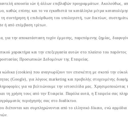
 παντελή απουσία ιών ή άλλων επιβλαβών προγραμμάτων. Ακολούθως, απ
υο, καθώς επίσης και το να εγκαθιστά τα κατάλληλα μέτρα καταπολέμηση
α τη συντήρηση ή επιδιόρθωση του υπολογιστή, των δικτύων, συστημάτω
te ή από επέμβαση τρίτων.
ια, για την αποκατάσταση τυχόν έμμεσης, παρεπόμενης ζημίας, διαφυγό
ικού χαρακτήρα και την επεξεργασία αυτών στο πλαίσιο του παρόντος 
Προστασίας Προσωπικών Δεδομένων της Εταιρείας.
 κώδικα (cookies) που αναγνωρίζουν τον επισκέπτη με σκοπό την εύκολ
ητας (Google), για λόγους marketing και προβολής στοχευμένης διαφήμ
ληροφορίες για να βελτιώνουμε την ιστοσελίδα μας. Χρησιμοποιώντας τι
αι τη χρήση τους από την Εταιρεία. Παρόλα αυτά, η Εταιρεία σας πληρ
ρογράμματός περιήγησής σας στο διαδίκτυο.
ου διέπονται και συμπληρώνονται από το ελληνικό δίκαιο, ενώ αρμόδια
ηνών.