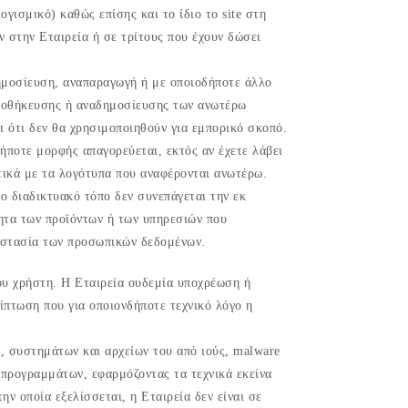
ογισμικό) καθώς επίσης και το ίδιο το site στη
ν στην Εταιρεία ή σε τρίτους που έχουν δώσει
δημοσίευση, αναπαραγωγή ή με οποιοδήποτε άλλο
αποθήκευσης ή αναδημοσίευσης των ανωτέρω
ι ότι δεν θα χρησιμοποιηθούν για εμπορικό σκοπό.
ήποτε μορφής απαγορεύεται, εκτός αν έχετε λάβει
τικά με τα λογότυπα που αναφέρονται ανωτέρω.
λο διαδικτυακό τόπο δεν συνεπάγεται την εκ
τητα των προϊόντων ή των υπηρεσιών που
ροστασία των προσωπικών δεδομένων.
του χρήστη. Η Εταιρεία ουδεμία υποχρέωση ή
ίπτωση που για οποιονδήποτε τεχνικό λόγο η
, συστημάτων και αρχείων του από ιούς, malware
 προγραμμάτων, εφαρμόζοντας τα τεχνικά εκείνα
ν οποία εξελίσσεται, η Εταιρεία δεν είναι σε